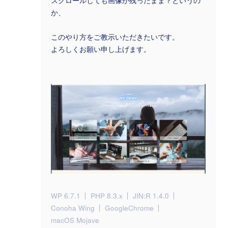
スクロールしても画像が残ったまま？というの
か、
このやり方をご教示いただきたいです。
よろしくお願い申し上げます。
WP 6.7.1
PHP 8.3.x
JIN:R 1.4.0
Conoha Wing
GoogleChrome
macOS Mojave