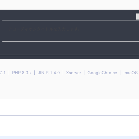
7.1
PHP 8.3.x
JIN:R 1.4.0
Xserver
GoogleChrome
macOS 