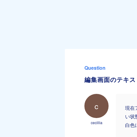
Question
編集画面のテキス
c
現在
い状
cecillia
白色