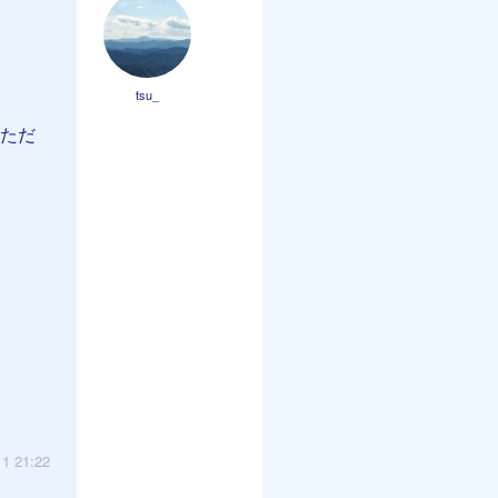
tsu_
いただ
11 21:22