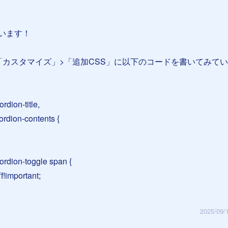
います！
「カスタマイズ」>「追加CSS」に以下のコードを書いてみて
rdion-title,
ordion-contents {
ordion-toggle span {
f!important;
2025/09/