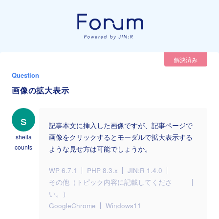
解決済み
Question
画像の拡大表示
s
記事本文に挿入した画像ですが、記事ページで
sheila
画像をクリックするとモーダルで拡大表示する
counts
ような見せ方は可能でしょうか。
WP 6.7.1
PHP 8.3.x
JIN:R 1.4.0
その他（トピック内容に記載してくださ
い。）
GoogleChrome
Windows11