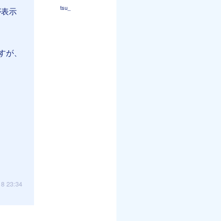
tsu_
が表示
すが、
18 23:34