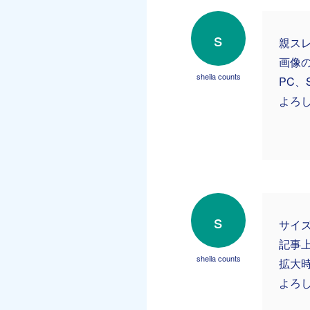
s
親スレ
画像
sheila counts
PC
よろ
s
サイ
記事
sheila counts
拡大
よろ