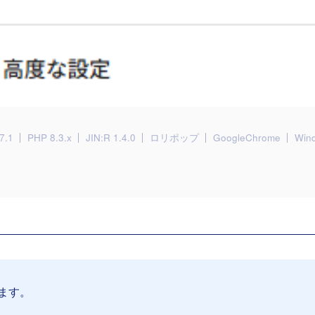
7.1
PHP 8.3.x
JIN:R 1.4.0
ロリポップ
GoogleChrome
Win
ます。