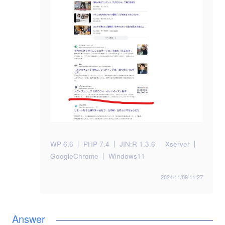
WP 6.6
PHP 7.4
JIN:R 1.3.6
Xserver
GoogleChrome
Windows11
2024/11/09 11:27