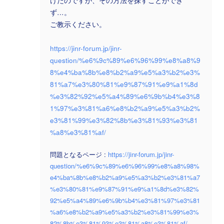
けたのですが、その方法を探すことができ
ず…。
ご教示ください。
https://jinr-forum.jp/jinr-
question/%e6%9c%89%e6%96%99%e8%a8%9
8%e4%ba%8b%e8%b2%a9%e5%a3%b2%e3%
81%a7%e3%80%81%e9%87%91%e9%a1%8d
%e3%82%92%e5%a4%89%e6%9b%b4%e3%8
1%97%e3%81%a6%e8%b2%a9%e5%a3%b2%
e3%81%99%e3%82%8b%e3%81%93%e3%81
%a8%e3%81%af/
問題となるページ :
https://jinr-forum.jp/jinr-
question/%e6%9c%89%e6%96%99%e8%a8%98%
e4%ba%8b%e8%b2%a9%e5%a3%b2%e3%81%a7
%e3%80%81%e9%87%91%e9%a1%8d%e3%82%
92%e5%a4%89%e6%9b%b4%e3%81%97%e3%81
%a6%e8%b2%a9%e5%a3%b2%e3%81%99%e3%
82%8b%e3%81%93%e3%81%a8%e3%81%af/