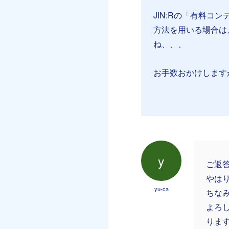
JIN:Rの「有料コン
方法を用いる場合は
ね、、、
お手数おかけします
y
ご返
やはり
yu-ca
ちな
よろ
りま