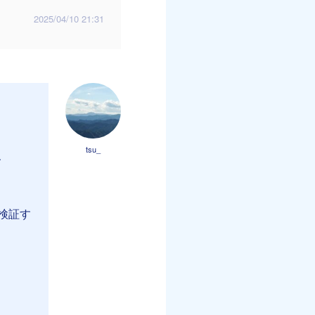
2025/04/10 21:31
tsu_
、
検証す