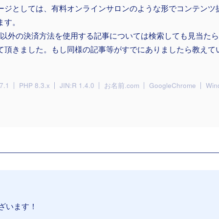
ージとしては、有料オンラインサロンのような形でコンテンツ
ます。
ripe以外の決済方法を使用する記事については検索しても見当た
て頂きました。もし同様の記事等がすでにありましたら教えて
。
7.1
PHP 8.3.x
JIN:R 1.4.0
お名前.com
GoogleChrome
Win
ざいます！