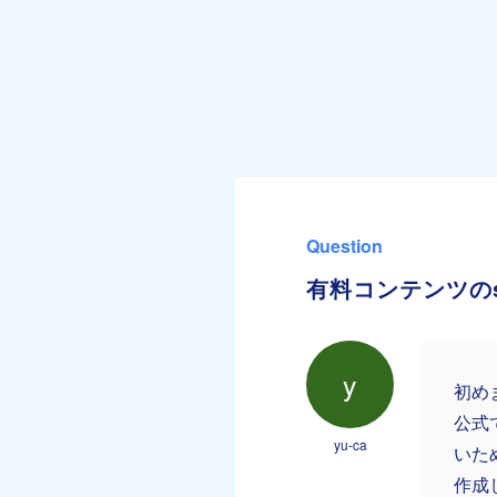
Question
有料コンテンツのs
y
初め
公式
yu-ca
いた
作成