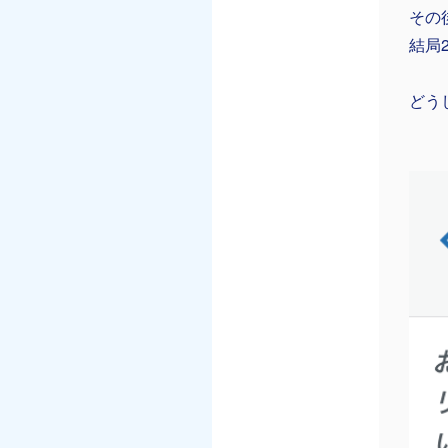
その
結局
どう