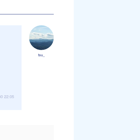
tsu_
30 22:05