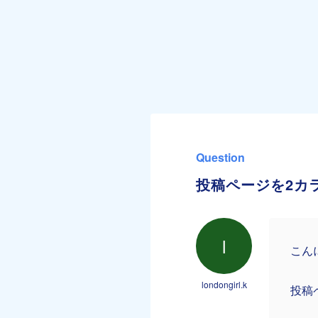
Question
投稿ページを2カ
l
こん
londongirl.k
投稿