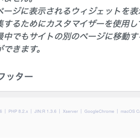
6
PHP 8.2.x
JIN:R 1.3.6
Xserver
GoogleChrome
macOS Ca