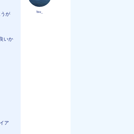
tsu_
ほうが
良いか
イア