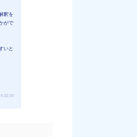
解釈を
かがで
すいと
19 22:29