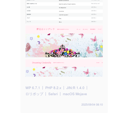
WP 6.7.1
PHP 8.2.x
JIN:R 1.4.0
ロリポップ
Safari
macOS Mojave
2025/09/04 08:10