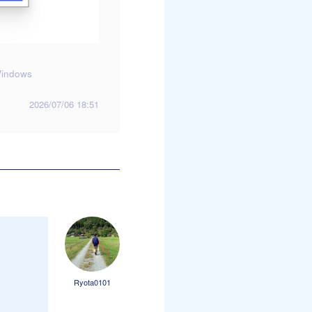
indows
2026/07/06 18:51
Ryota0101