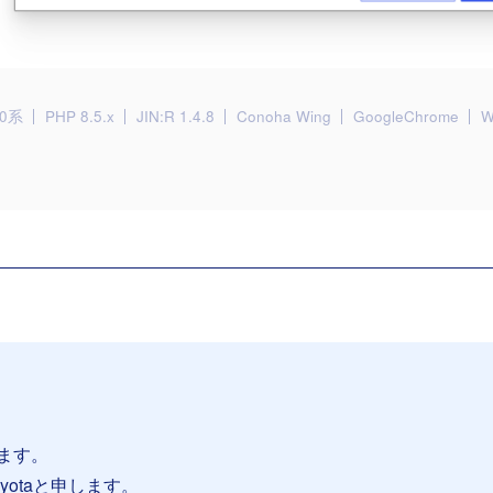
.0系
PHP 8.5.x
JIN:R 1.4.8
Conoha Wing
GoogleChrome
W
ます。
Ryotaと申します。