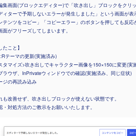
編集画面(ブロックエディター)で「吹き出し」ブロックをクリ
ディターで予期しないエラーが発生しました」という画面が表
ンテンツをコピー」「コピーエラー」のボタンを押しても反応
画面がフリーズしてしまいます。
したこと】
N:Rテーマの更新(実施済み)
スタマイズ>吹き出しでキャラクター画像を150×150に変更(実
ブラウザ、InPrivateウィンドウでの確認(実施済み、同じ症状)
ージの再読み込み
れも改善せず、吹き出しブロックが使えない状態です。
認・対処方法のご教示をお願いいたします。