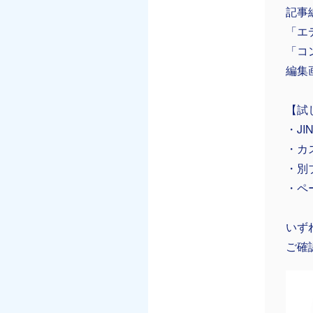
記事
「エ
「コ
編集
【試
・JI
・カ
・別
・ペ
いず
ご確