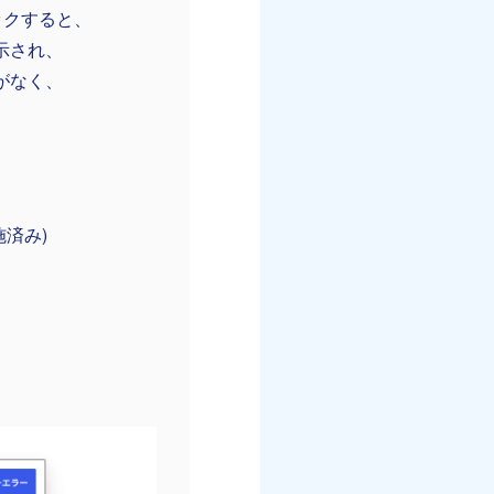
ックすると、
示され、
がなく、
施済み)