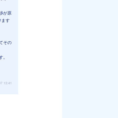
渉が原
けます
てその
す。
07 13:41