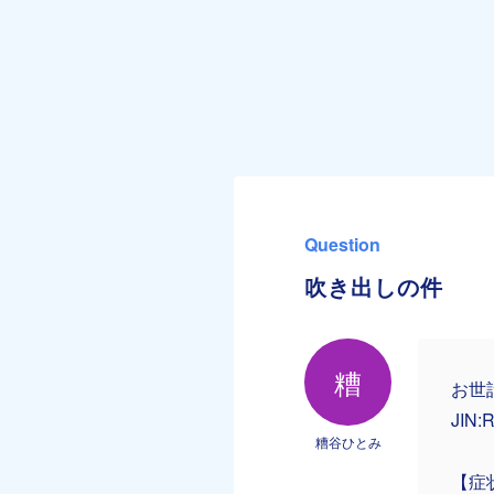
Question
吹き出しの件
糟
お世
JIN
糟谷ひとみ
【症