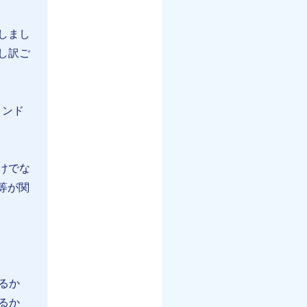
しまし
し訳ご
ィンド
けでな
等が関
るか
るか