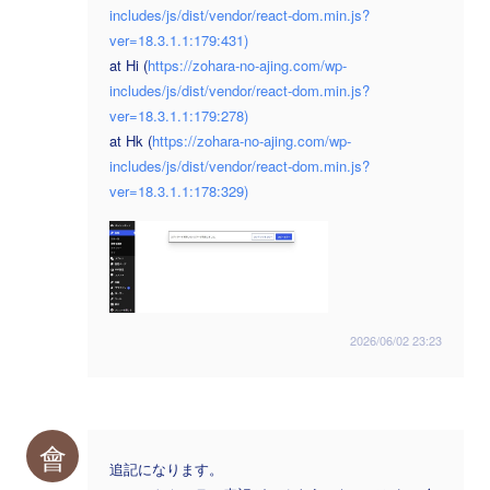
includes/js/dist/vendor/react-dom.min.js?
ver=18.3.1.1:179:431)
at Hi (
https://zohara-no-ajing.com/wp-
includes/js/dist/vendor/react-dom.min.js?
ver=18.3.1.1:179:278)
at Hk (
https://zohara-no-ajing.com/wp-
includes/js/dist/vendor/react-dom.min.js?
ver=18.3.1.1:178:329)
2026/06/02 23:23
會
追記になります。