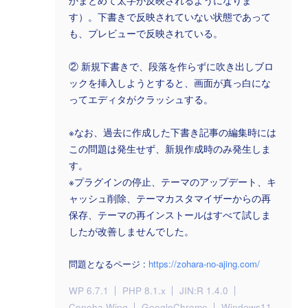
かまとめて太字が反映されるようになりま
す）。下書きで反映されていない状態であって
も、プレビューで反映されている。
② 新規下書きで、段落を作らずに吹き出しブロ
ックを挿入しようとすると、画面が真っ白にな
ってエディタがクラッシュする。
※なお、過去に作成した下書き記事の編集時には
この問題は発生せず、新規作成時のみ発生しま
す。
※プラグインの停止、テーマのアップデート、キ
ャッシュ削除、テーマカスタマイザーからの再
保存、テーマの再インストールはすべて試しま
したが改善しませんでした。
問題となるページ :
https://zohara-no-ajing.com/
WP 6.7.1
PHP 8.1.x
JIN:R 1.4.0
Conoha Wing
GoogleChrome
Windows11