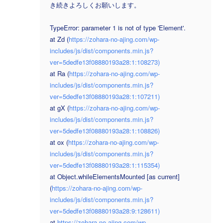
き続きよろしくお願いします。
TypeError: parameter 1 is not of type 'Element'.
at Zd (
https://zohara-no-ajing.com/wp-
includes/js/dist/components.min.js?
ver=5dedfe13f08880193a28:1:108273)
at Ra (
https://zohara-no-ajing.com/wp-
includes/js/dist/components.min.js?
ver=5dedfe13f08880193a28:1:107211)
at gX (
https://zohara-no-ajing.com/wp-
includes/js/dist/components.min.js?
ver=5dedfe13f08880193a28:1:108826)
at ox (
https://zohara-no-ajing.com/wp-
includes/js/dist/components.min.js?
ver=5dedfe13f08880193a28:1:115354)
at Object.whileElementsMounted [as current]
(
https://zohara-no-ajing.com/wp-
includes/js/dist/components.min.js?
ver=5dedfe13f08880193a28:9:128611)
at
https://zohara-no-ajing.com/wp-