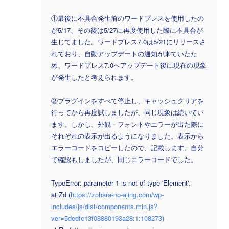
①最後に不具合発生前のワードプレスを使用したの
が5/17、その後は5/27に再度使用した際に不具合が
生じてました。ワードプレス7.0は5/21にリリースさ
れており、自動アップデートの通知が来ていたた
め、ワードプレス7.0へアップデート後に現在の現象
が発生したと考えられます。
②プラグインをすべて停止し、キャッシュクリアを
行ってから再度試しましたが、同じ現象は続いてい
ます。しかし、外観－フォントやエラーが出た際に
それぞれの表示が出るようになりました。表示から
エラーコードをコピーしたので、記載します。自分
で確認もしましたが、同じエラーコードでした。
TypeError: parameter 1 is not of type 'Element'.
at Zd (
https://zohara-no-ajing.com/wp-
includes/js/dist/components.min.js?
ver=5dedfe13f08880193a28:1:108273)