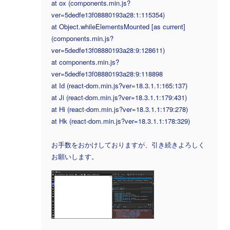
at ox (components.min.js?
ver=5dedfe13f08880193a28:1:115354)
at Object.whileElementsMounted [as current]
(components.min.js?
ver=5dedfe13f08880193a28:9:128611)
at components.min.js?
ver=5dedfe13f08880193a28:9:118898
at Id (react-dom.min.js?ver=18.3.1.1:165:137)
at Ji (react-dom.min.js?ver=18.3.1.1:179:431)
at Hi (react-dom.min.js?ver=18.3.1.1:179:278)
at Hk (react-dom.min.js?ver=18.3.1.1:178:329)
お手数をおかけしておりますが、引き続きよろしく
お願いします。