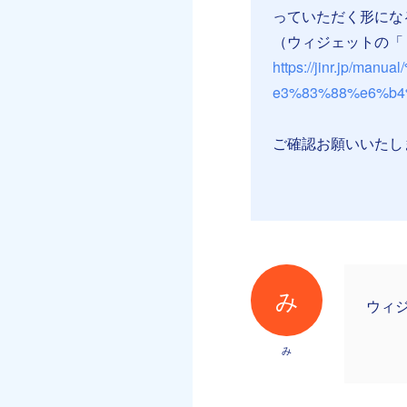
っていただく形にな
（ウィジェットの「
https://jinr.jp
e3%83%88%e6%b4
ご確認お願いいたし
み
ウィ
み