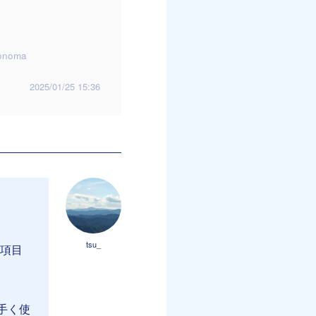
onoma
2025/01/25 15:36
tsu_
る項目
上手く使