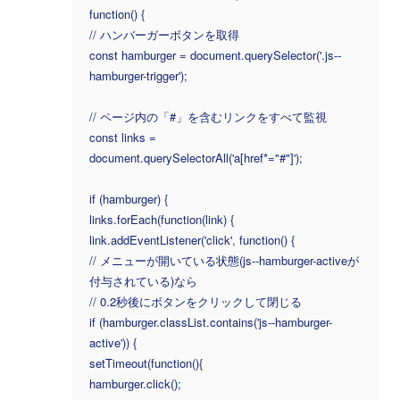
function() {
// ハンバーガーボタンを取得
const hamburger = document.querySelector('.js--
hamburger-trigger');
// ページ内の「#」を含むリンクをすべて監視
const links =
document.querySelectorAll('a[href*="#"]');
if (hamburger) {
links.forEach(function(link) {
link.addEventListener('click', function() {
// メニューが開いている状態(js--hamburger-activeが
付与されている)なら
// 0.2秒後にボタンをクリックして閉じる
if (hamburger.classList.contains('js--hamburger-
active')) {
setTimeout(function(){
hamburger.click();