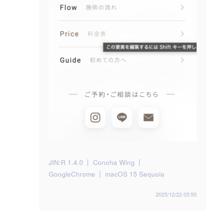
JIN:R 1.4.0
Conoha Wing
GoogleChrome
macOS 15 Sequoia
2025/12/22 05:50