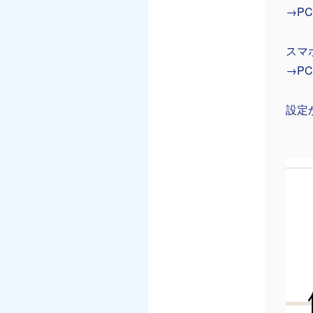
→P
スマ
→P
設定