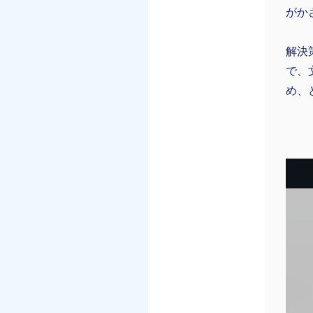
がか
解決
で、
め、