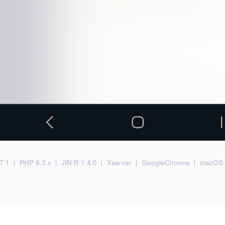
7.1
PHP 8.3.x
JIN:R 1.4.0
Xserver
GoogleChrome
macOS 