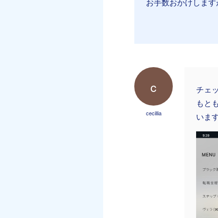
お手数おかけします
c
チェ
もと
cecillia
いま