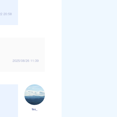
22 20:58
。
2025/08/26 11:39
tsu_