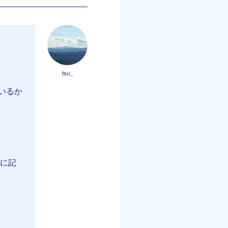
tsu_
いるか
」に記