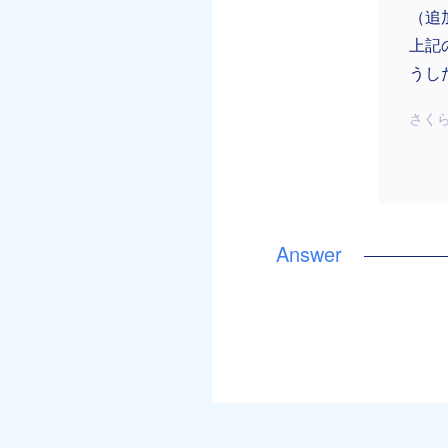
（追
上記
うし
さく