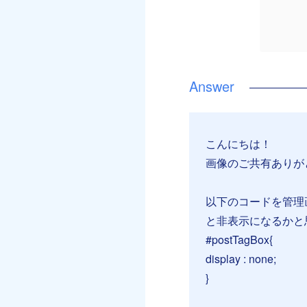
こんにちは！
画像のご共有ありが
以下のコードを管理
と非表示になるかと思
#postTagBox{
display : none;
}