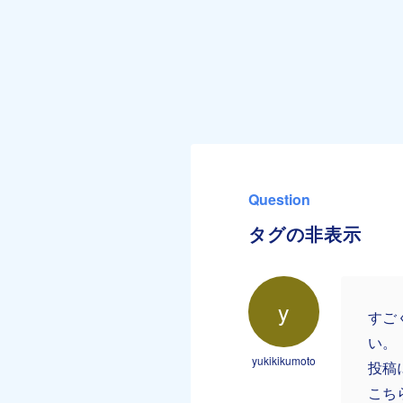
Question
タグの非表示
y
すご
い。
yukikikumoto
投稿
こち