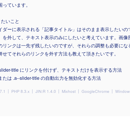
困っています。
りたいこと
イダーに表示される「記事タイトル」はそのまま表示したいの
）を外して、テキスト表示のみにしたいと考えています。画像
のリンクは一先ず残したいのですが、それらの調整も必要にな
併せてそれらのリンクを外す方法も教えて頂きたいです。
-slider-title にリンクを付けず、テキストだけを表示する方法
たは .a--slider-title の自動出力を無効化する方法
7.1
PHP 8.3.x
JIN:R 1.4.0
Mixhost
GoogleChrome
Window