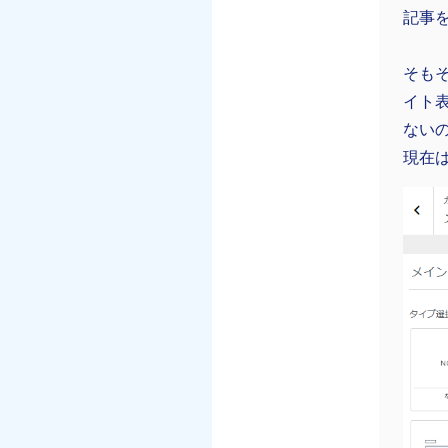
記事
そもそ
イト
ない
現在