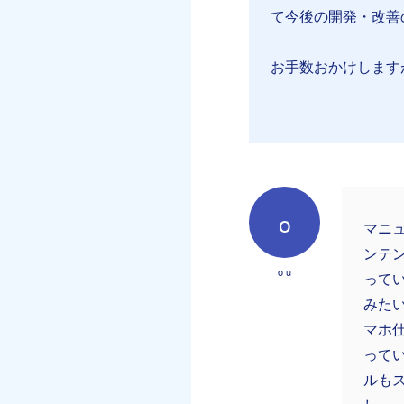
て今後の開発・改善
お手数おかけします
o
マニ
ンテ
o u
って
みた
マホ
って
ルも