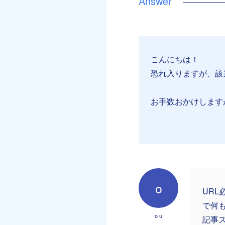
こんにちは！
恐れ入りますが、該
お手数おかけしますが
o
UR
で何
o u
記事