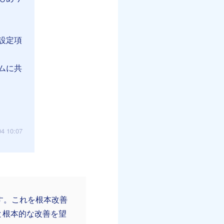
設定項
ムに共
04 10:07
価です。これを根本改善
と根本的な改善を望