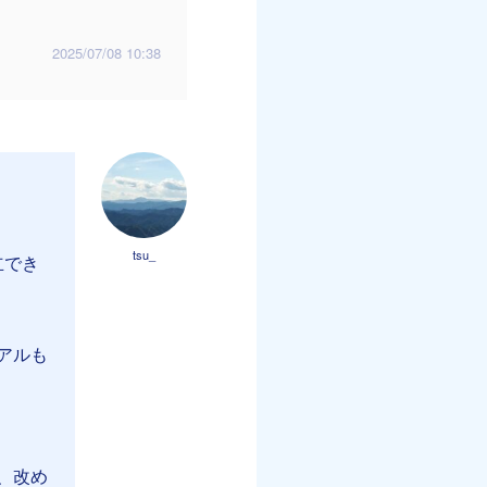
2025/07/08 10:38
tsu_
立でき
ュアルも
、改め