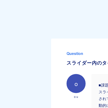
Question
スライダー内のタ
o
■課
スライ
o u
され
動的