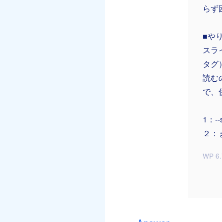
らず
■や
スラ
タグ
読む
で、
1：-
２：ま
WP 6.