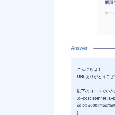
問題
WP 6.
こんにちは！
URLありがとうご
以下のコードでいか
.o--postlist-inner .a--
color: #000!important
}