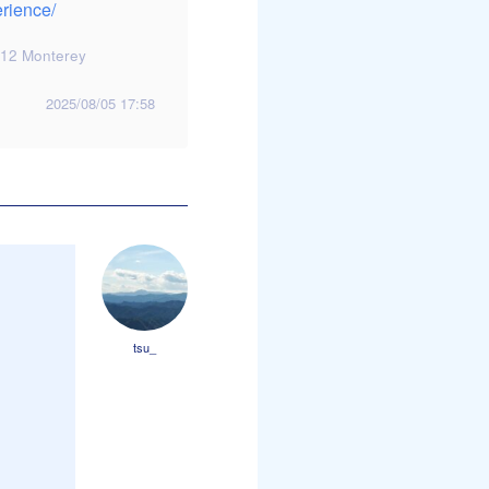
erience/
12 Monterey
2025/08/05 17:58
tsu_