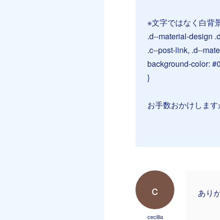
※文字ではなく白背
.d--material-design .d
.c--post-link, .d--mate
background-color: #
}
お手数おかけします
c
あり
cecillia