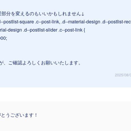
景部分を変えるのもいいかもしれません↓
--postlist-square .c--post-link, .d--material-design .d--postlist-re
rial-design .d--postlist-slider .c--post-link {
000;
が、ご確認よろしくお願いいたします。
2025/08/
がとうございます！