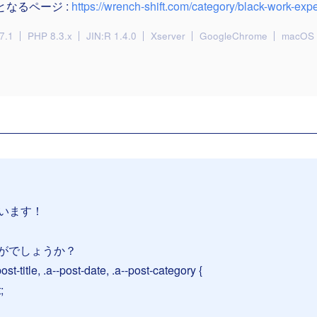
となるページ :
https://wrench-shift.com/category/black-work-exp
7.1
PHP 8.3.x
JIN:R 1.4.0
Xserver
GoogleChrome
macOS 
ざいます！
がでしょうか？
post-title, .a--post-date, .a--post-category {
;